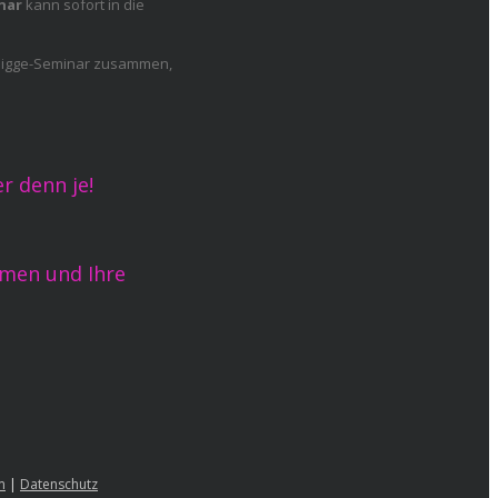
nar
kann sofort in die
Knigge-Seminar zusammen,
r denn je!
hmen und Ihre
m
|
Datenschutz