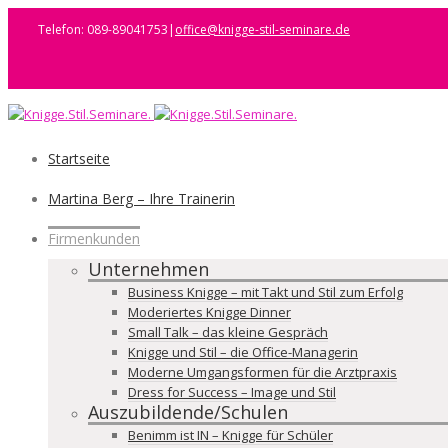
Telefon: 089-89041753
|
office@knigge-stil-seminare.de
Startseite
Martina Berg – Ihre Trainerin
Firmenkunden
Unternehmen
Business Knigge – mit Takt und Stil zum Erfolg
Moderiertes Knigge Dinner
Small Talk – das kleine Gespräch
Knigge und Stil – die Office-Managerin
Moderne Umgangsformen für die Arztpraxis
Dress for Success – Image und Stil
Auszubildende/Schulen
Benimm ist IN – Knigge für Schüler