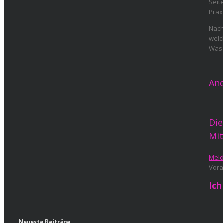
Seit
Prax
Nach
welc
Was 
And
Die
Mit
Mel
Vora
Ich
Neueste Beiträge