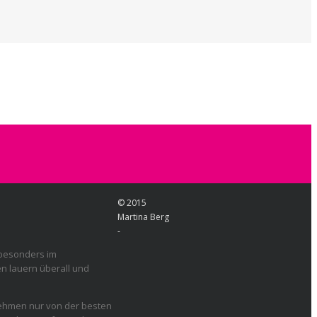
© 2015
Martina Berg
-
 besonders im
en lauern überall und
nehmen nur von der besten