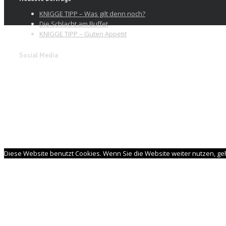
KNIGGE TIPP – Was gilt denn noch?
Die Schlacht am Buffet
KNIGGE TIPP – Guten Appetit
Social Media
Diese Website benutzt Cookies. Wenn Sie die Website weiter nutzen, geh