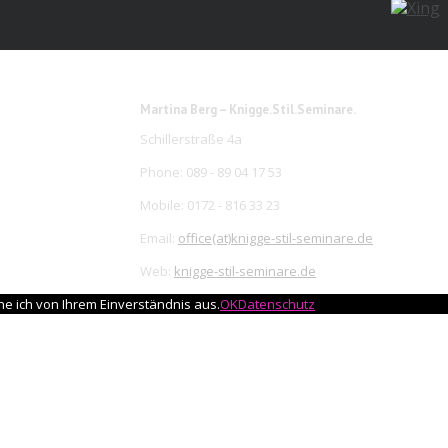
Martina Berg – Knigge.Stil.Seminare.
Schillerstraße 4a
Phone: 089 - 89 04 17 53
Mobile: 0172 - 816 33 23
Email:
office(at)knigge-stil-seminare.de
Web:
knigge-stil-seminare.de
e ich von Ihrem Einverständnis aus.
OK
Datenschutz