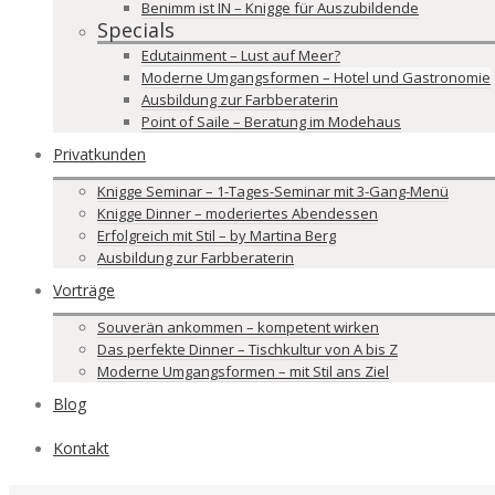
Benimm ist IN – Knigge für Auszubildende
Specials
Edutainment – Lust auf Meer?
Moderne Umgangsformen – Hotel und Gastronomie
Ausbildung zur Farbberaterin
Point of Saile – Beratung im Modehaus
Privatkunden
Knigge Seminar – 1-Tages-Seminar mit 3-Gang-Menü
Knigge Dinner – moderiertes Abendessen
Erfolgreich mit Stil – by Martina Berg
Ausbildung zur Farbberaterin
Vorträge
Souverän ankommen – kompetent wirken
Das perfekte Dinner – Tischkultur von A bis Z
Moderne Umgangsformen – mit Stil ans Ziel
Blog
Kontakt