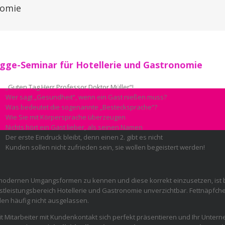
nomie
igge-Seminar für Hotellerie und Gastronomie
„Guten Tag Herr Professor Doktor Müller“!
Wer sagt „Gesundheit“, wenn ein Gast nießen muss?
Was bedeutet die sogenannte „Bestecksprache“?
Wie Sie mit Körpersprache überzeugen
Nichts hört ein Gast lieber, als seinen Namen
Der erste Eindruck bleibt, denn einen 2. gibt es nicht
Kunden sollen nicht zufrieden sein, sie wollen begeistert werden!
modernen Umgangsformen zu kennen und diese korrekt einzusetzen, ist
stleistungsbereich Hotellerie und Gastronomie unverzichtbar. Fettnäpfch
en häufig nicht ausgelassen.
t Mitarbeiter mit Kundenkontakt sich perfekt präsentieren und Ihr Unter